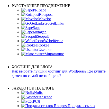
РАБОТАЮЩЕЕ ПРОДВИЖЕНИЕ
PR.Sape
Rotapost
Movebo
GoGetLinks
Sape
Mutagen
Seopult
Webeffector
Rookee
Userator
Миралинкс
ХОСТИНГ ДЛЯ БЛОГА
Как выбрать лучший хостинг для Wordpress?
Где купить
домен по самой низкой цене?
ЗАРАБОТОК НА БЛОГЕ
Nolix
Adsence
РСЯ
Продажа ссылок