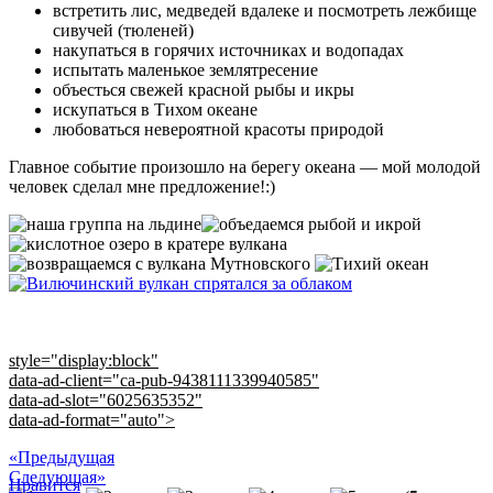
встретить лис, медведей вдалеке и посмотреть лежбище
сивучей (тюленей)
накупаться в горячих источниках и водопадах
испытать маленькое землятресение
объесться свежей красной рыбы и икры
искупаться в Тихом океане
любоваться невероятной красоты природой
Главное событие произошло на берегу океана — мой молодой
человек сделал мне предложение!:)
style="display:block"
data-ad-client="ca-pub-9438111339940585"
data-ad-slot="6025635352"
data-ad-format="auto">
«Предыдущая
Следующая»
Нравится