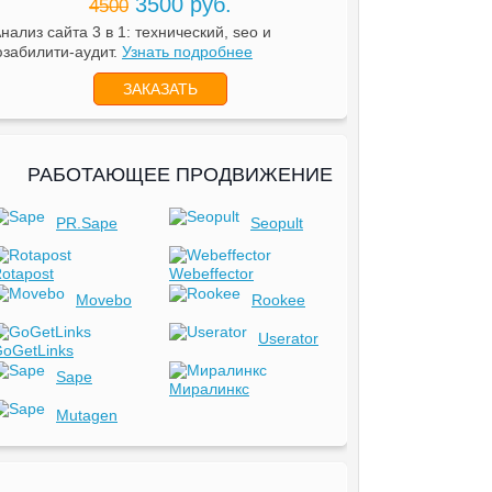
3500 руб.
4500
нализ сайта 3 в 1: технический, seo и
забилити-аудит.
Узнать подробнее
ЗАКАЗАТЬ
РАБОТАЮЩЕЕ ПРОДВИЖЕНИЕ
PR.Sape
Seopult
otapost
Webeffector
Movebo
Rookee
Userator
oGetLinks
Sape
Миралинкс
Mutagen