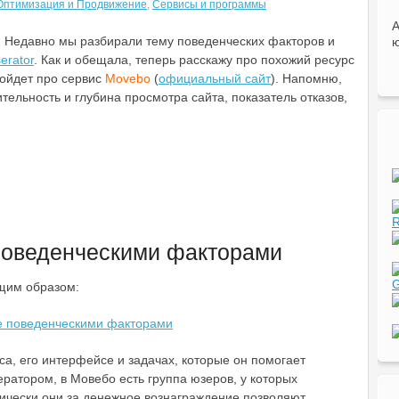
Оптимизация и Продвижение
,
Сервисы и программы
А
Недавно мы разбирали тему поведенческих факторов и
ю
erator
. Как и обещала, теперь расскажу про похожий ресурс
пойдет про сервис
Movebo
(
официальный сайт
). Напомню,
тельность и глубина просмотра сайта, показатель отказов,
R
оведенческими факторами
G
щим образом:
а, его интерфейсе и задачах, которые он помогает
ератором, в Мовебо есть группа юзеров, у которых
тически они за денежное вознаграждение позволяют