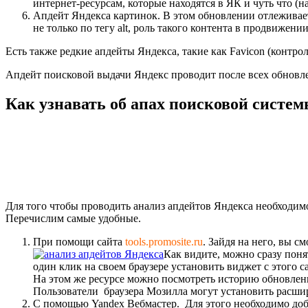
интернет-ресурсам, которые находятся в ЯК и чуть что (н
Апдейт Яндекса картинок. В этом обновлении отлеживаетс
не только по тегу alt, роль такого контента в продвижени
Есть также редкие апдейты Яндекса, такие как Favicon (контрол
Апдейт поисковой выдачи Яндекс проводит после всех обновлен
Как узнавать об апах поисковой систе
Для того чтобы проводить анализ апдейтов Яндекса необходимо 
Перечислим самые удобные.
При помощи сайта
tools.promosite.ru
. Зайдя на него, вы 
Как видите, можно сразу поня
один клик на своем браузере установить виджет с этого 
На этом же ресурсе можно посмотреть историю обновлен
Пользователи браузера Мозилла могут установить расш
С помощью Yandex Вебмастер. Для этого необходимо доба