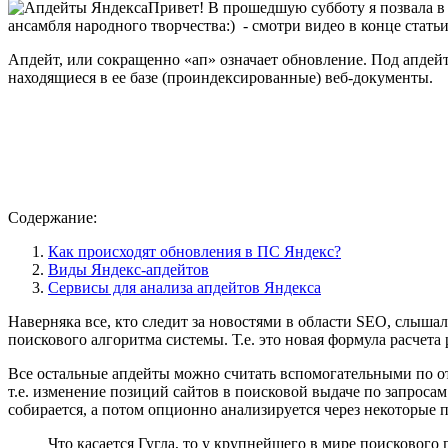
Привет! В прошедшую субботу я позвала в 
ансамбля народного творчества:) - смотри видео в конце стат
Апдейт, или сокращенно «ап» означает обновление. Под апдей
находящиеся в ее базе (проиндексированные) веб-документы.
Содержание:
Как происходят обновления в ПС Яндекс?
Виды Яндекс-апдейтов
Сервисы для анализа апдейтов Яндекса
Наверняка все, кто следит за новостями в области SEO, слыш
поискового алгоритма системы. Т.е. это новая формула расчет
Все остальные апдейты можно считать вспомогательными по о
т.е. изменение позиций сайтов в поисковой выдаче по запроса
собирается, а потом опционно анализируется через некоторые
Что касается Гугла, то у крупнейшего в мире поискового