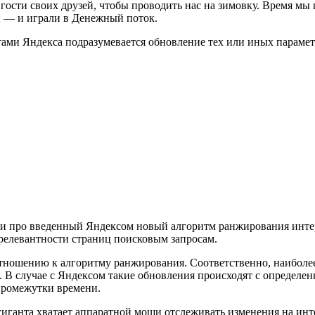
гости своих друзей, чтобы проводить нас на зимовку. Время мы
ьи — и играли в Денежный поток.
тами Яндекса подразумевается обновление тех или иных парамет
али про введенный Яндексом новый алгоритм ранжирования инте
а релевантности страниц поисковым запросам.
тношению к алгоритму ранжирования. Соответственно, наиболее
м. В случае с Яндексом такие обновления происходят с определе
 промежутки времени.
 гиганта хватает аппаратной мощи отслеживать изменения на ин