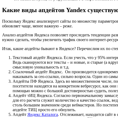
Какие виды апдейтов Yandex существу
Поскольку Яндекс анализирует сайты по множеству параметров
обновляет чаще, менее важную – реже.
Анализ апдейтов Яндекса позволяет проследить тенденции разв
нужно сделать, чтобы увеличить трафик своего интернет-ресур
Итак, какие апдейты бывают в Яндексе? Перечислим их по сте
Текстовый апдейт Яндекса. Если учесть, что у 95% интерн
Ведь сканируются все тексты – и новые, и старые (а вдру
смысловую уникальность и т.д.
Ссылочный апдейт Яндекс. Он производится одновременно
наказывать за сео-ссылки, сильно возросла. Один из са
Апдейты ПФ Яндекса. Здесь во множественном числе, п
посетители находятся на конкретном вебресурсе, как они
помощью можно с большой достоверностью судить, полез
Апдейт тИЦ Яндекса. Согласно первоначальному замыслу,
для его расчета служит количество и качество ссылок, в
столь большим значением среди вебмастеров. Но постепе
апдейте ТИЦ просто его обнулить.
Апдейт
Яндекс Каталога
. Отслеживает, находится сайт в