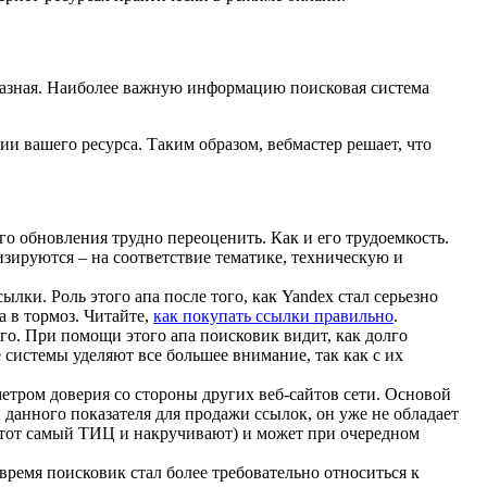
 разная. Наиболее важную информацию поисковая система
и вашего ресурса. Таким образом, вебмастер решает, что
го обновления трудно переоценить. Как и его трудоемкость.
лизируются – на соответствие тематике, техническую и
ки. Роль этого апа после того, как Yandex стал серьезно
 в тормоз. Читайте,
как покупать ссылки правильно
.
ого. При помощи этого апа поисковик видит, как долго
 системы уделяют все большее внимание, так как с их
етром доверия со стороны других веб-сайтов сети. Основой
 данного показателя для продажи ссылок, он уже не обладает
 этот самый ТИЦ и накручивают) и может при очередном
 время поисковик стал более требовательно относиться к