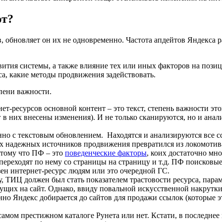
ют?
, обновляет он их не одновременно. Частота апдейтов Яндекса
ития системы, а также влияние тех или иных факторов на позици
са, какие методы продвижения задействовать.
пени важности.
ет-ресурсов основной контент – это текст, степень важности это
г в них внесены изменения). И не только сканируются, но и ана
 с текстовым обновлением. Находятся и анализируются все ссыл
мых надежных источников продвижения превратился из локомотива
отому что ПФ – это
поведенческие факторы
, коих достаточно мн
 переходят по нему со страницы на страницу и т.д. ПФ поисковые
ен интернет-ресурс людям или это очередной ГС.
 ТИЦ должен был стать показателем трастовости ресурса, парам
едущих на сайт. Однако, ввиду повальной искусственной накрутки
нно Яндекс добирается до сайтов для продажи ссылок (которые
 самом престижном каталоге Рунета или нет. Кстати, в последнее