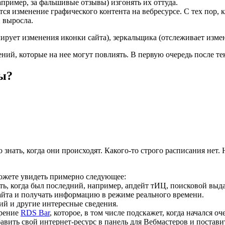
апример, за фальшивые отзывы) изгонять их оттуда.
я изменение графического контента на вебресурсе. С тех пор, 
и выросла.
ирует изменения иконки сайта), зеркальщика (отслеживает измене
ий, которые на нее могут повлиять. В первую очередь после те
мы?
знать, когда они происходят. Какого-то строго расписания нет. 
сможете увидеть примерно следующее:
ть, когда был последний, например, апдейт тИЦ, поисковой выда
сайта и получать информацию в режиме реального времени.
ий и другие интересные сведения.
ирение
RDS Bar
, которое, в том числе подскажет, когда начался оч
вить свой интернет-ресурс в панель для Вебмастеров и постав