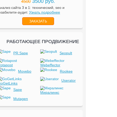
3500 руб.
4500
нализ сайта 3 в 1: технический, seo и
забилити-аудит.
Узнать подробнее
ЗАКАЗАТЬ
РАБОТАЮЩЕЕ ПРОДВИЖЕНИЕ
PR.Sape
Seopult
otapost
Webeffector
Movebo
Rookee
Userator
oGetLinks
Sape
Миралинкс
Mutagen