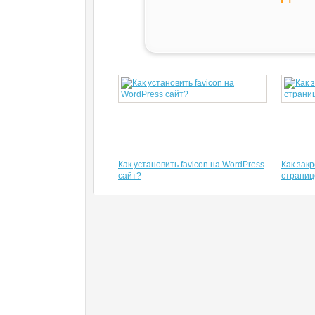
Как установить favicon на WordPress
Как зак
сайт?
страниц