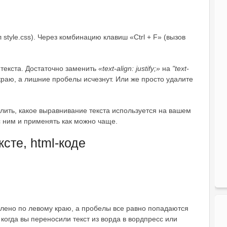
tyle.css). Через комбинацию клавиш «Ctrl + F» (вызов
текста. Достаточно заменить
«text-align: justify;»
на
"text-
 краю, а лишние пробелы исчезнут. Или же просто удалите
ить, какое выравнивание текста используется на вашем
с ним и применять как можно чаще.
сте, html-коде
авлено по левому краю, а пробелы все равно попадаются
когда вы переносили текст из ворда в вордпресс или