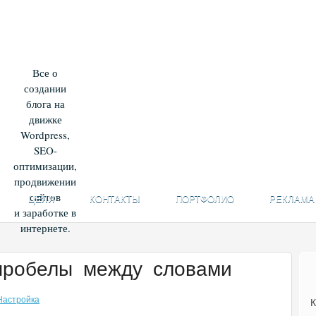
Все о
создании
блога на
движке
Wordpress,
SEO-
оптимизации,
продвижении
сайтов
ЦЕЛИ
КОНТАКТЫ
ПОРТФОЛИО
РЕКЛАМА
и заработке в
интернете.
пробелы между словами
Настройка
К