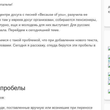
итатели!
А
ю
ентре досуга с песней «Because of you», разучила ее
о там у евреев досуг организован, собираются пенсионеры,
турно, еще и молодежь для них выступает. Для русских
чала. Перейдем к сегодняшней теме.
емся с такой проблемой, что при добавлении нового текста,
вами. Сегодня я расскажу, откуда берутся эти пробелы в
R
G
 пробелы
ов:
оде, поставленные вручную или возникшие при переносе