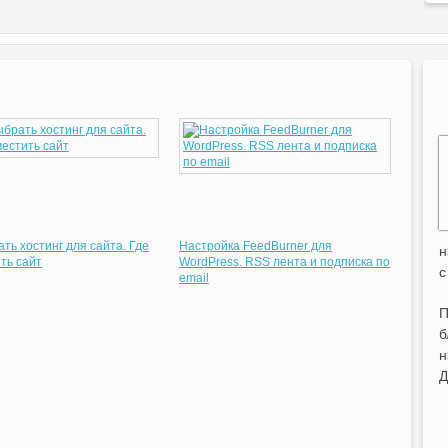
ать хостинг для сайта. Где
Настройка FeedBurner для
н
ть сайт
WordPress. RSS лента и подписка по
с
email
П
б
н
Д