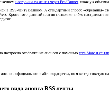
должением
настройки rss ленты через FeedBurner
, такая уж объемна
иси в RSS-ленту целиком. А стандартный способ «обрезания» стат
ress. Кроме того, данный плагин позволяет гибко настраивать в
другое.
ьно настроено отображение анонсов с помощью
тега More и ссыл
о можно с официального сайта вордпресса, но я всегда советую н
его вида анонса RSS ленты