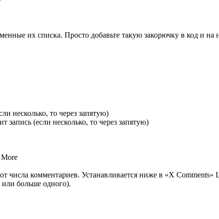
ные их списка. Просто добавьте такую закорючку в код и на не
ли несколько, то через запятую)
запись (если несколько, то через запятую)
 More
 числа комментариев. Устанавливается ниже в «X Comments» La
н или больше одного).