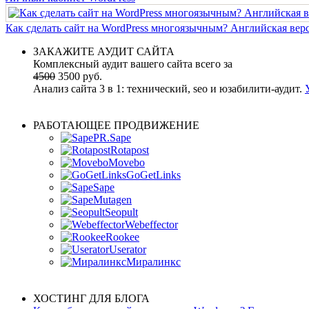
Как сделать сайт на WordPress многоязычным? Английская верс
ЗАКАЖИТЕ АУДИТ САЙТА
Комплексный аудит вашего сайта всего за
4500
3500 руб.
Анализ сайта 3 в 1: технический, seo и юзабилити-аудит.
РАБОТАЮЩЕЕ ПРОДВИЖЕНИЕ
PR.Sape
Rotapost
Movebo
GoGetLinks
Sape
Mutagen
Seopult
Webeffector
Rookee
Userator
Миралинкс
ХОСТИНГ ДЛЯ БЛОГА