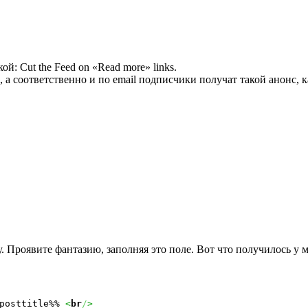
й: Cut the Feed on «Read more» links.
e, а соответственно и по email подписчики получат такой анонс, 
 Проявите фантазию, заполняя это поле. Вот что получилось у м
posttitle%% 
<
br
/
>