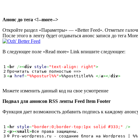
Анонс до тега <!--more-->
Откройте раздел «Параметры» — «Better Feed». Отметьте галочко
После этого в ленту будет отдаваться анонс записи до тега Mor
В следующее поле «Read more» Link впишите следующее:
1

<
br
/
><
div
style
=
"text-align: right"
>
2

<
a
href
=
"%%posturl%%"
>
%%posttitle%% 
<
/
a
><
/
div
>
Можете изменить данный код на свое усмотрение
Подвал для анонсов RSS ленты Feed Item Footer
Функция дает возможность добавить подпись к каждому анонсу.
1

<
hr
style
=
"border:0;border-top:1px solid #333;"
/
>
2

<
p
><
small
>
Все права защищены.

3

© Pro-wordpress.ru - создание блога на Wordpress | %%