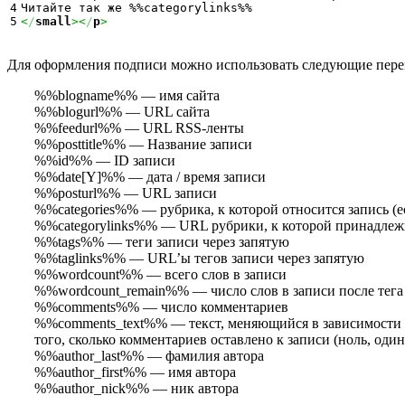
4

<
/
small
><
/
p
>
Для оформления подписи можно использовать следующие перемен
%%blogname%% — имя сайта
%%blogurl%% — URL сайта
%%feedurl%% — URL RSS-ленты
%%posttitle%% — Название записи
%%id%% — ID записи
%%date[Y]%% — дата / время записи
%%posturl%% — URL записи
%%categories%% — рубрика, к которой относится запись (ес
%%categorylinks%% — URL рубрики, к которой принадлежит 
%%tags%% — теги записи через запятую
%%taglinks%% — URL’ы тегов записи через запятую
%%wordcount%% — всего слов в записи
%%wordcount_remain%% — число слов в записи после тега
%%comments%% — число комментариев
%%comments_text%% — текст, меняющийся в зависимости от
того, сколько комментариев оставлено к записи (ноль, оди
%%author_last%% — фамилия автора
%%author_first%% — имя автора
%%author_nick%% — ник автора