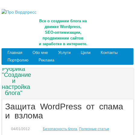
Все о создании блога на
движке Wordpress,
SEO-оптимизации,
продвижении сайтов
и заработке в интернете.
Главная
Обо мне
Услуги
Цели
Контакты
Портфолио
Реклама
Рубрика
"Создание
и
настройка
блога"
Защита WordPress от спама
и взлома
04/01/2012
Безопасность блога
,
Полезные статьи