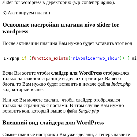
slider-for-wordpress в деректорию (wp-content/plugins/).
3) Активируем плагин
Основные настройки плагина
nivo
slider
for
wordpress
После активации плагина Вам нужно будет вставить этот код
<?php
if
(
function_exists
(
'nivoslider4wp_show'
)
)
{
 ni
Если Вы хотите чтобы
слайдер для
WordPress
отображался
только на главной странице и других страницах Вашего
блога, то Вам нужно будет вставить в начале файла
Index.
php
код, который выше.
Или же Вы можете сделать, чтобы слайдер отображался
только на страницах с постами. В этом случае Вам нужно
вставить код, который выше в файл
Single.
php
Внешний вид слайдера для
WordPress
Самые главные настройки Вы уже сделали, а теперь давайте