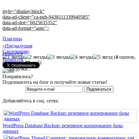
style="display:block"
data-ad-client="ca-pub-9438111339940585"
data-ad-slot="6025635352"
data-ad-format="auto">
Плагины
«Предыдущая
Следующая»
Нравится
(
4
оценок,
Нравится
среднее:
5,00
из 5)
Загрузка...
Понравилось?
Подпишитесь на блог и получайте новые статьи!
Добавляйтесь в соц. сетях:
WordPress Database Backup: резервное копирование базы
данных