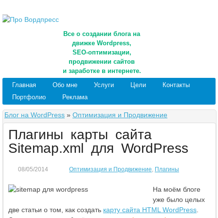
Все о создании блога на
движке Wordpress,
SEO-оптимизации,
продвижении сайтов
и заработке в интернете.
Главная
Обо мне
Услуги
Цели
Контакты
Портфолио
Реклама
Блог на WordPress
»
Оптимизация и Продвижение
Плагины карты сайта
Sitemap.xml для WordPress
08/05/2014
Оптимизация и Продвижение
,
Плагины
На моём блоге
уже было целых
две статьи о том, как создать
карту сайта HTML WordPress
.