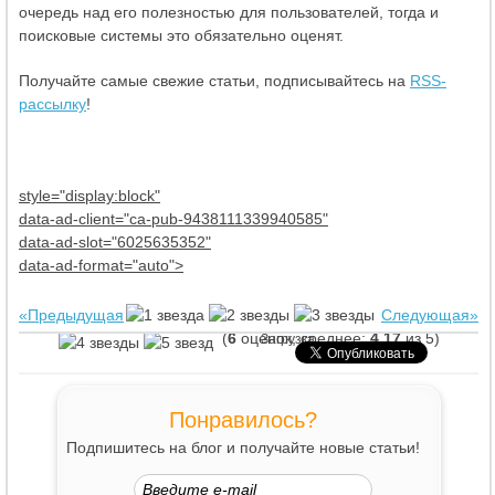
очередь над его полезностью для пользователей, тогда и
поисковые системы это обязательно оценят.
Получайте самые свежие статьи, подписывайтесь на
RSS-
рассылку
!
style="display:block"
data-ad-client="ca-pub-9438111339940585"
data-ad-slot="6025635352"
data-ad-format="auto">
«Предыдущая
Следующая»
(
6
оценок, среднее:
4,17
из 5)
Загрузка...
Понравилось?
Подпишитесь на блог и получайте новые статьи!